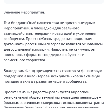
г. Севастополь
Значение мероприятия.
Самарская область СОРС
Самарская область ПРИЗМА
Тим-билдинг «Знай наших!» стал не просто выездным
Самарская область СГОРС
мероприятием, а площадкой для реального
взаимодействия, генерации новых идей и укрепления
Свердловская область
сообщества. Проект «Жизнь в радость» продолжает
Смоленская область
доказывать: рассеянный склероз не является основанием
для социальной изоляции. Напротив, он стимулирует
Ставропольский край
поиск новых форматов поддержки, обучения и
Сахалинская область
совместного творчества.
Томская область
Благодарим Фонд президентских грантов за финансовую
Тульская область
поддержку, а волонтёров и всех участников за активную
позицию и вклад в развитие нашего сообщества.
Ульяновская область
Челябинская область
Проект «Жизнь в радость» реализуется Кировской
региональной общественной организацией инвалидов –
Ярославская область
больных рассеянным склерозом с использованием гранта
Президента Российской Федерации, предоставленного