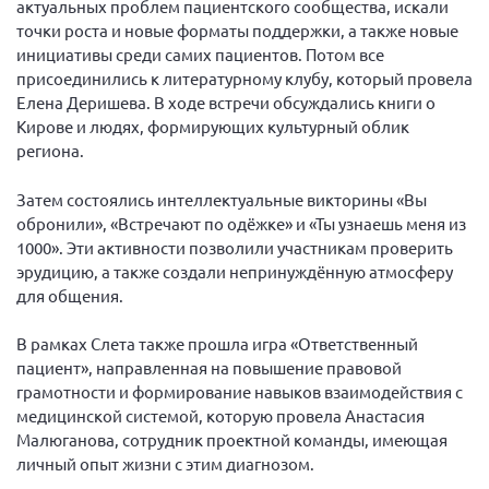
актуальных проблем пациентского сообщества, искали
Конференция ОООИБРС 2022
точки роста и новые форматы поддержки, а также новые
Конференция ОООИБРС 2021
инициативы среди самих пациентов. Потом все
Конференция ВСЭ 2021
присоединились к литературному клубу, который провела
Елена Деришева. В ходе встречи обсуждались книги о
Конференция ОООИБРС 2020
Кирове и людях, формирующих культурный облик
Документы съездов
региона.
Первый съезд
Затем состоялись интеллектуальные викторины «Вы
Второй съезд
обронили», «Встречают по одёжке» и «Ты узнаешь меня из
1000». Эти активности позволили участникам проверить
Третий съезд
эрудицию, а также создали непринуждённую атмосферу
Четвертый съезд
для общения.
Пятый съезд
ОФ «Фонд содействия больным рассеянным
склерозом»
В рамках Слета также прошла игра «Ответственный
Шестой съезд
пациент», направленная на повышение правовой
Новости: Казахстан
грамотности и формирование навыков взаимодействия с
медицинской системой, которую провела Анастасия
Малюганова, сотрудник проектной команды, имеющая
личный опыт жизни с этим диагнозом.
Письма и официальные ответы