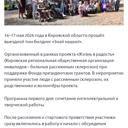
Вице-президент Шишлянников Ф.В.
Информационная служба
Отдел международных отношений
Вице-президент Черненко Д.Е.
16–17 мая 2026 года в Кировской области прошёл
Вице-президент Валюх М.В.
выездной тим-билдинг «Знай наших!».
Вице-президент Чернова А.В.
Организованный в рамках проекта «Жизнь в радость»
Вице-президент Цикорин И.В.
(Кировская региональная общественная организация
инвалидов – больных рассеянным склерозом) при
Вице-президент Груба Л.В.
поддержке Фонда президентских грантов. В мероприятии
Главный бухгалтер Жаворонкова Г.М.
приняли участие люди с рассеянным склерозом, их
Конференция ОООИБРС 2026
родственники и волонтёры проекта.
Конференция ОООИБРС 2025
Программа первого дня: сочетание интеллектуальной и
Экспертный совет ОООИБРС 2025
творческой работы.
Конференция ОООИБРС 2024
После расселения и стартового приветствия участники
Конференция ОООИБРС 2023
сразу включились в работу и начали с обсуждения