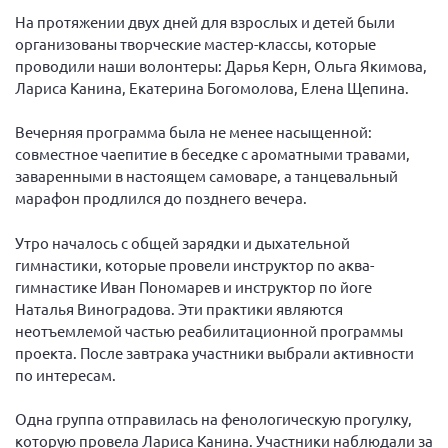
На протяжении двух дней для взрослых и детей были
Нормативно-правовые документы
организованы творческие мастер-классы, которые
Методическая литература для НКО
проводили наши волонтеры: Дарья Керн, Ольга Якимова,
Лариса Канина, Екатерина Богомолова, Елена Щепина.
Публичные отчеты
Исследования, аналитика, мнения
Вечерняя программа была не менее насыщенной:
совместное чаепитие в беседке с ароматными травами,
Всероссийская онлайн конференция
"Рассеянный склероз. XX лет работы
заваренными в настоящем самоваре, а танцевальный
ОООИБРС" (25-29.08.2020)
марафон продлился до позднего вечера.
Всероссийская конференция-тренинг
"Рассеянный склероз: новые реалии" (26-
Утро началось с общей зарядки и дыхательной
29.05.2022)
гимнастики, которые провели инструктор по аква-
гимнастике Иван Пономарев и инструктор по йоге
Наталья Виноградова. Эти практики являются
неотъемлемой частью реабилитационной программы
проекта. После завтрака участники выбрали активности
Общероссийская РС
по интересам.
Алтайский край
Одна группа отправилась на фенологическую прогулку,
Архангельская область
которую провела Лариса Канина. Участники наблюдали за