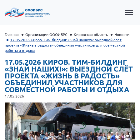
Главная
Организации ОООИБРС
Кировская область
Новости
17.05.2026 Киров. Тим-билдинг «Знай наших!»: выездной слёт
проекта «Жизнь в радость» объединил участников для совместной
работы и отдыха
17.05.2026 КИРОВ. ТИМ-БИЛДИНГ
«ЗНАЙ НАШИХ!»: ВЫЕЗДНОЙ СЛЁТ
ПРОЕКТА «ЖИЗНЬ В РАДОСТЬ»
ОБЪЕДИНИЛ УЧАСТНИКОВ ДЛЯ
СОВМЕСТНОЙ РАБОТЫ И ОТДЫХА
17.05.2026
Президент Власов Я.В.
Первый вице-президент Кичигина Н. Ф.
Генеральный директор Матвиевская О.В.
Вице-президент Зрячева Н.В.