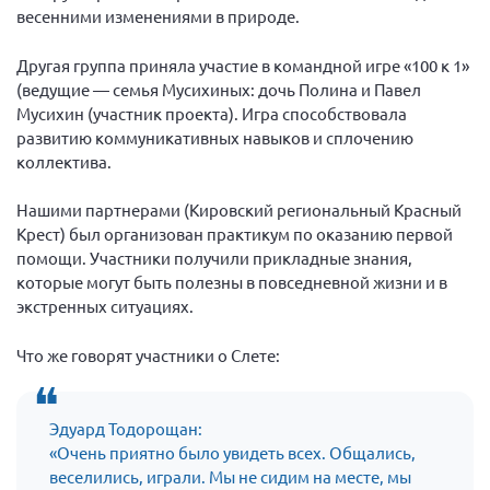
весенними изменениями в природе.
Брянская область
Владимирская область
Другая группа приняла участие в командной игре «100 к 1»
(ведущие — семья Мусихиных: дочь Полина и Павел
Волгоградская область
Мусихин (участник проекта). Игра способствовала
Воронежская область
развитию коммуникативных навыков и сплочению
Ивановская область
коллектива.
Калининградская область
Нашими партнерами (Кировский региональный Красный
Кемеровская область
Крест) был организован практикум по оказанию первой
помощи. Участники получили прикладные знания,
Кировская область
которые могут быть полезны в повседневной жизни и в
Краснодарский край
экстренных ситуациях.
Красноярский край
Что же говорят участники о Слете:
Липецкая область
Ленинградская область
Эдуард Тодорощан:
г. Москва
«Очень приятно было увидеть всех. Общались,
Московская область
веселились, играли. Мы не сидим на месте, мы