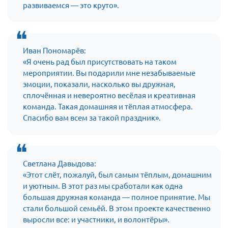
развиваемся — это круто».
Мурманская область
Нижегородская область
Новгородская область
Иван Пономарёв:
Новосибирская область
«Я очень рад был присутствовать на таком
мероприятии. Вы подарили мне незабываемые
Омская область
эмоции, показали, насколько вы дружная,
Оренбургская область
сплочённая и невероятно весёлая и креативная
команда. Такая домашняя и тёплая атмосфера.
Пензенская область
Спасибо вам всем за такой праздник».
Республика Башкортостан
Республика Бурятия
Республика Карелия
Светлана Давыдова:
Республика Калмыкия
«Этот слёт, пожалуй, был самым тёплым, домашним
и уютным. В этот раз мы сработали как одна
Республика Хакасия
большая дружная команда — полное принятие. Мы
Ростовская область
стали большой семьёй. В этом проекте качественно
выросли все: и участники, и волонтёры».
г. Санкт-Петербург