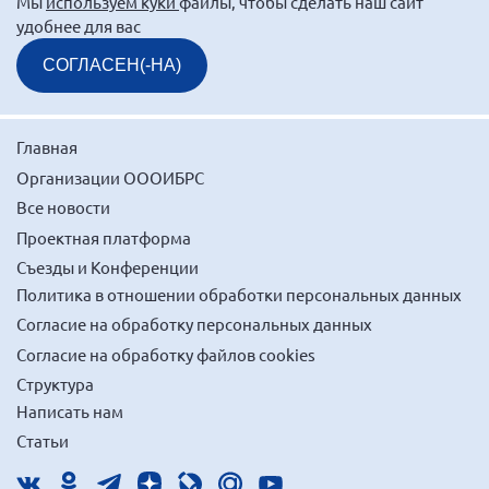
Мы
используем куки
файлы, чтобы сделать наш сайт
Брянская область
удобнее для вас
Владимирская область
СОГЛАСЕН(-НА)
Волгоградская область
Воронежская область
Главная
Ивановская область
Организации ОООИБРС
Калининградская область
Все новости
Кемеровская область
Проектная платформа
Кировская область
Съезды и Конференции
Политика в отношении обработки персональных данных
Краснодарский край
Согласие на обработку персональных данных
Красноярский край
Согласие на обработку файлов cookies
Липецкая область
Структура
Ленинградская область
Написать нам
г. Москва
Статьи
Московская область