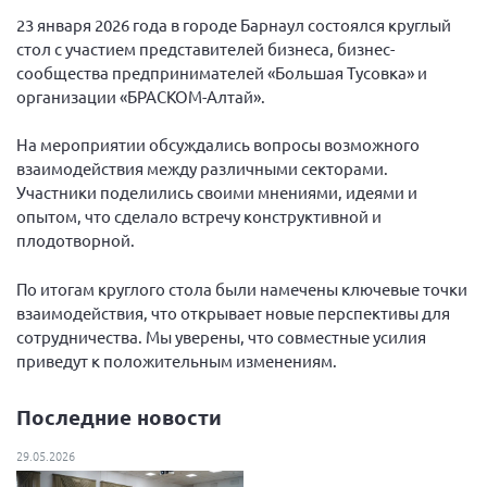
Вице-президент Шишлянников Ф.В.
23 января 2026 года в городе Барнаул состоялся круглый
Информационная служба
стол с участием представителей бизнеса, бизнес-
сообщества предпринимателей «Большая Тусовка» и
Отдел международных отношений
организации «БРАСКОМ-Алтай».
Вице-президент Черненко Д.Е.
На мероприятии обсуждались вопросы возможного
Вице-президент Валюх М.В.
взаимодействия между различными секторами.
Вице-президент Чернова А.В.
Участники поделились своими мнениями, идеями и
опытом, что сделало встречу конструктивной и
Вице-президент Цикорин И.В.
плодотворной.
Вице-президент Груба Л.В.
По итогам круглого стола были намечены ключевые точки
Главный бухгалтер Жаворонкова Г.М.
взаимодействия, что открывает новые перспективы для
Конференция ОООИБРС 2026
сотрудничества. Мы уверены, что совместные усилия
Конференция ОООИБРС 2025
приведут к положительным изменениям.
Экспертный совет ОООИБРС 2025
Последние новости
Конференция ОООИБРС 2024
29.05.2026
Конференция ОООИБРС 2023