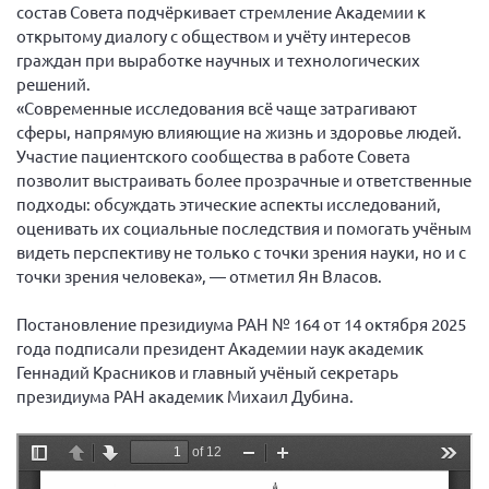
Конференция ОООИБРС 2022
состав Совета подчёркивает стремление Академии к
открытому диалогу с обществом и учёту интересов
Конференция ОООИБРС 2021
граждан при выработке научных и технологических
Конференция ВСЭ 2021
решений.
«Современные исследования всё чаще затрагивают
Конференция ОООИБРС 2020
сферы, напрямую влияющие на жизнь и здоровье людей.
Документы съездов
Участие пациентского сообщества в работе Совета
позволит выстраивать более прозрачные и ответственные
Первый съезд
подходы: обсуждать этические аспекты исследований,
Второй съезд
оценивать их социальные последствия и помогать учёным
видеть перспективу не только с точки зрения науки, но и с
Третий съезд
точки зрения человека», — отметил Ян Власов.
Четвертый съезд
Пятый съезд
ОФ «Фонд содействия больным рассеянным
Постановление президиума РАН № 164 от 14 октября 2025
склерозом»
года подписали президент Академии наук академик
Шестой съезд
Геннадий Красников и главный учёный секретарь
Новости: Казахстан
президиума РАН академик Михаил Дубина.
Письма и официальные ответы