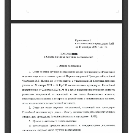
Брянская область
Владимирская область
Волгоградская область
Воронежская область
Ивановская область
Калининградская область
Кемеровская область
Кировская область
Краснодарский край
Красноярский край
Липецкая область
Ленинградская область
г. Москва
Московская область