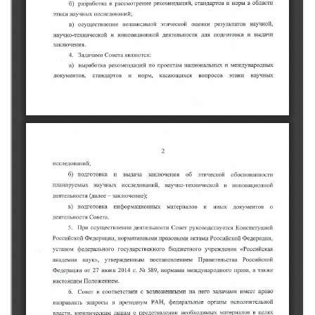
Мурманская область
Нижегородская область
Новгородская область
Новосибирская область
Омская область
Оренбургская область
Пензенская область
Республика Башкортостан
Республика Бурятия
Республика Карелия
Республика Калмыкия
Республика Хакасия
Ростовская область
г. Санкт-Петербург