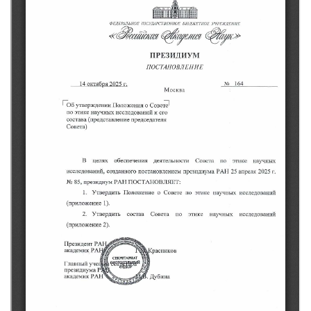
Нормативно-правовые документы
Методическая литература для НКО
Публичные отчеты
Исследования, аналитика, мнения
Всероссийская онлайн конференция
"Рассеянный склероз. XX лет работы
ОООИБРС" (25-29.08.2020)
Всероссийская конференция-тренинг
"Рассеянный склероз: новые реалии" (26-
29.05.2022)
Общероссийская РС
Алтайский край
Архангельская область