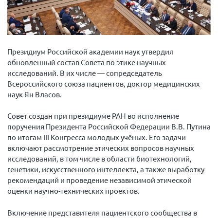
Вице-президент Шишлянников Ф.В.
Информационная служба
Отдел международных отношений
Президиум Российской академии наук утвердил
Вице-президент Черненко Д.Е.
обновленный состав Совета по этике научных
Вице-президент Валюх М.В.
исследований. В их числе — сопредседатель
Всероссийского союза пациентов, доктор медицинских
Вице-президент Чернова А.В.
наук Ян Власов.
Вице-президент Цикорин И.В.
Вице-президент Груба Л.В.
Совет создан при президиуме РАН во исполнение
поручения Президента Российской Федерации В.В. Путина
Главный бухгалтер Жаворонкова Г.М.
по итогам III Конгресса молодых учёных. Его задачи
Конференция ОООИБРС 2026
включают рассмотрение этических вопросов научных
исследований, в том числе в области биотехнологий,
Конференция ОООИБРС 2025
генетики, искусственного интеллекта, а также выработку
Экспертный совет ОООИБРС 2025
рекомендаций и проведение независимой этической
Конференция ОООИБРС 2024
оценки научно-технических проектов.
Конференция ОООИБРС 2023
Включение представителя пациентского сообщества в