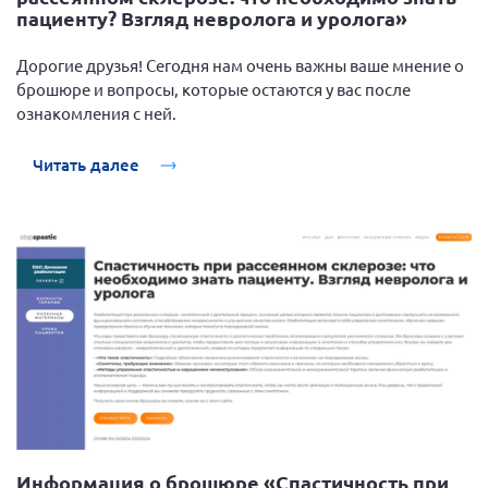
Конференция ОООИБРС 2022
пациенту? Взгляд невролога и уролога»
Конференция ОООИБРС 2021
Дорогие друзья! Сегодня нам очень важны ваше мнение о
Конференция ВСЭ 2021
брошюре и вопросы, которые остаются у вас после
Конференция ОООИБРС 2020
ознакомления с ней.
Документы съездов
Читать далее
Первый съезд
Второй съезд
Третий съезд
Четвертый съезд
Пятый съезд
ОФ «Фонд содействия больным рассеянным
склерозом»
Шестой съезд
Новости: Казахстан
Информация о брошюре «Спастичность при
Письма и официальные ответы