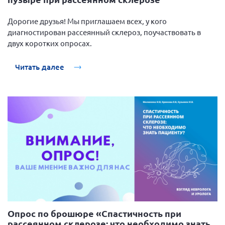
Вице-президент Шишлянников Ф.В.
Дорогие друзья! Мы приглашаем всех, у кого
Информационная служба
диагностирован рассеянный склероз, поучаствовать в
Отдел международных отношений
двух коротких опросах.
Вице-президент Черненко Д.Е.
Читать далее
Вице-президент Валюх М.В.
Вице-президент Чернова А.В.
Вице-президент Цикорин И.В.
Вице-президент Груба Л.В.
Главный бухгалтер Жаворонкова Г.М.
Конференция ОООИБРС 2026
Конференция ОООИБРС 2025
Экспертный совет ОООИБРС 2025
Конференция ОООИБРС 2024
Опрос по брошюре «Спастичность при
Конференция ОООИБРС 2023
рассеянном склерозе: что необходимо знать