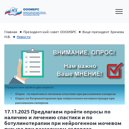
Главная
Президентский совет ОООИБРС
Вице-президент Зрячева
Н.В.
Новости
Президент Власов Я.В.
Первый вице-президент Кичигина Н. Ф.
17.11.2025 Предлагаем пройти опросы по
Генеральный директор Матвиевская О.В.
наличию и лечению спастики и по
ботулинотерапии при нейрогенном мочевом
Вице-президент Зрячева Н.В.
пузыре при рассеянном склерозе