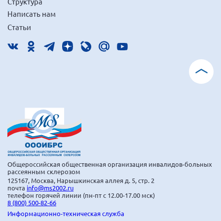
Структура
Брянская область
Написать нам
Владимирская область
Статьи
Волгоградская область
Воронежская область
Ивановская область
Калининградская область
Кемеровская область
Кировская область
Краснодарский край
Красноярский край
Общероссийская общественная организация инвалидов-больных
Липецкая область
рассеянным склерозом
125167, Москва, Нарышкинская аллея д. 5, стр. 2
Ленинградская область
почта
info@ms2002.ru
телефон горячей линии (пн-пт с 12.00-17.00 мск)
г. Москва
8 (800) 500-82-66
Информационно-техническая служба
Московская область