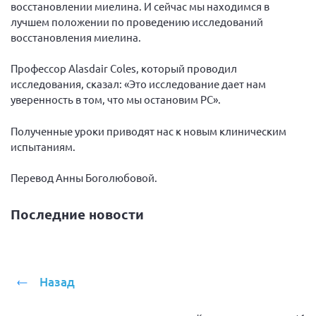
Конференция ОООИБРС 2022
восстановлении миелина. И сейчас мы находимся в
лучшем положении по проведению исследований
Конференция ОООИБРС 2021
восстановления миелина.
Конференция ВСЭ 2021
Профессор Alasdair Coles, который проводил
Конференция ОООИБРС 2020
исследования, сказал: «Это исследование дает нам
Документы съездов
уверенность в том, что мы остановим РС».
Первый съезд
Полученные уроки приводят нас к новым клиническим
Второй съезд
испытаниям.
Третий съезд
Перевод Анны Боголюбовой.
Четвертый съезд
Пятый съезд
ОФ «Фонд содействия больным рассеянным
Последние новости
склерозом»
Шестой съезд
Новости: Казахстан
Назад
Письма и официальные ответы