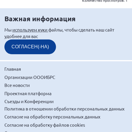
Количество просмотров:
1
Нормативно-правовые документы
Важная информация
Методическая литература для НКО
Публичные отчеты
Мы
используем куки
файлы, чтобы сделать наш сайт
удобнее для вас
Исследования, аналитика, мнения
Всероссийская онлайн конференция
СОГЛАСЕН(-НА)
"Рассеянный склероз. XX лет работы
ОООИБРС" (25-29.08.2020)
Всероссийская конференция-тренинг
Главная
"Рассеянный склероз: новые реалии" (26-
29.05.2022)
Организации ОООИБРС
Все новости
Проектная платформа
Съезды и Конференции
Политика в отношении обработки персональных данных
Общероссийская РС
Согласие на обработку персональных данных
Алтайский край
Согласие на обработку файлов cookies
Архангельская область