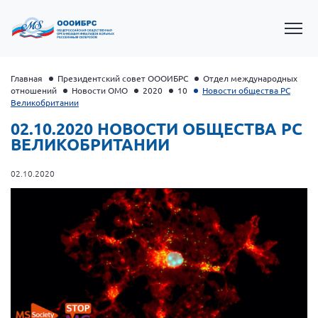
Главная
Президентский совет ОООИБРС
Отдел международных
отношений
Новости ОМО
2020
10
Новости общества РС
Великобритании
02.10.2020 НОВОСТИ ОБЩЕСТВА РС
ВЕЛИКОБРИТАНИИ
02.10.2020
Президент Власов Я.В.
Первый вице-президент Кичигина Н. Ф.
Генеральный директор Матвиевская О.В.
Вице-президент Зрячева Н.В.