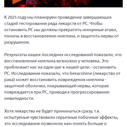
Вице-президент Шишлянников Ф.В.
Информационная служба
К 2025 году мы планируем проведение завершающих
Отдел международных отношений
стадий тестирования ряда лекарств от РС. Чтобы
остановить РС мы должны прекратить иммунные атаки,
Вице-президент Черненко Д.Е.
помочь в восстановлении миелина, и защитить нервы от
Вице-президент Валюх М.В.
разрушения.
Вице-президент Чернова А.В.
Результаты наших последних исследований показали, что
Вице-президент Цикорин И.В.
восстановление миелина возможно у человека. Это
приближает нас на один шаг к нашей цели – остановить
Вице-президент Груба Л.В.
РС. Исследование показало, что bexarotene (лекарство от
Главный бухгалтер Жаворонкова Г.М.
рака) может восстановить повреждения миелина -
Конференция ОООИБРС 2026
защитной оболочки, покрывающей нервы, которая
повреждается при РС, приводя к прогрессированию
Конференция ОООИБРС 2025
инвалидности.
Экспертный совет ОООИБРС 2025
Хотя лекарство не будет приниматься сразу, т.к.
Конференция ОООИБРС 2024
испытуемые чувствовали серьезные побочные эффекты,
Конференция ОООИБРС 2023
это исследование позволило нам понять больше о