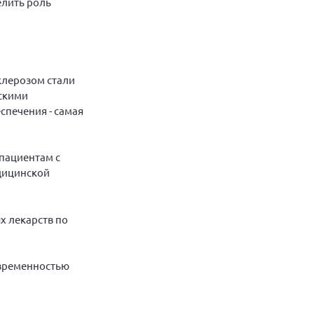
елить роль
клерозом стали
скими
печения - самая
пациентам с
дицинской
х лекарств по
евременностью