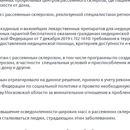
зости от дома,
в с рассеянным склерозом, реализуемой специалистами регио
обходимых и важнейших лекарственных препаратов для медиц
ных гарантий бесплатного оказания гражданам медицинской
кой Федерации от 7 декабря 2019 г. N2 1610: требования к те
едоставления медицинской помощи, критериев доступности и 
ам с рассеянным склерозом, в том числе программы по созд
ерозом, в частности специальных условий и приспособления ж
 дому и другие.
ым отреагировало на данное решение, приняло к учету реко
а Федерации по социальной политике и провело необходимую 
у Московской области за внимательное отношение к проблем
вышение осведомленности широких масс о рассеянном склеро
я сталкиваться людям, страдающим этим заболеванием.