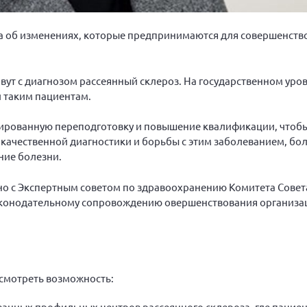
ла об изменениях, которые предпринимаются для совершенств
ивут с диагнозом рассеянный склероз. На государственном уро
 таким пациентам.
ированную переподготовку и повышение квалификации, чтобы
ачественной диагностики и борьбы с этим заболеванием, бо
ние болезни.
но с Экспертным советом по здравоохранению Комитета Сове
законодательному сопровождению овершенствования организа
смотреть возможность:
анных профильных центров рассеянного склероза, где пациен