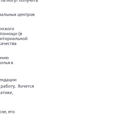
нальных центров
инского
 помощи (в
рриториальной
качества
анию
илья к
мендации
работу. Хочется
атике,
зе, его