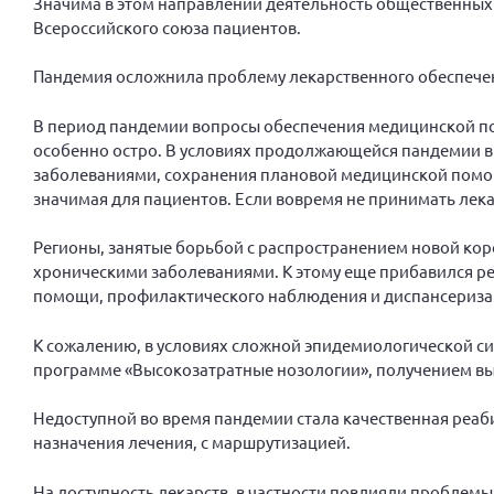
Значима в этом направлении деятельность общественных
Всероссийского союза пациентов.
Пандемия осложнила проблему лекарственного обеспече
В период пандемии вопросы обеспечения медицинской по
особенно остро. В условиях продолжающейся пандемии в
заболеваниями, сохранения плановой медицинской помощ
значимая для пациентов. Если вовремя не принимать лека
Регионы, занятые борьбой с распространением новой кор
хроническими заболеваниями. К этому еще прибавился 
помощи, профилактического наблюдения и диспансериз
К сожалению, в условиях сложной эпидемиологической си
программе «Высокозатратные нозологии», получением в
Недоступной во время пандемии стала качественная реа
назначения лечения, с маршрутизацией.
На доступность лекарств, в частности повлияли проблемы