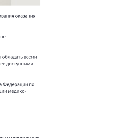
ования оказания
вне
 обладать всеми
лее доступными
та Федерации по
ции медико-
ты могут получить