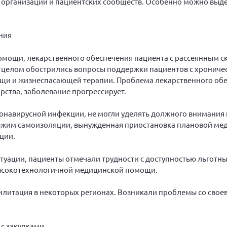
 организаций и пациентских сообществ. Особенно можно выд
ния
мощи, лекарственного обеспечения пациента с рассеянным с
 целом обострились вопросы поддержки пациентов с хрониче
и и жизнеспасающей терапии. Проблема лекарственного обес
рства, заболевание прогрессирует.
онавирусной инфекции, не могли уделять должного внимания 
режим самоизоляции, вынужденная приостановка плановой ме
ации.
туации, пациенты отмечали трудности с доступностью льготны
ысокотехнологичной медицинской помощи.
билитация в некоторых регионах. Возникали проблемы со сво
 с закупками.