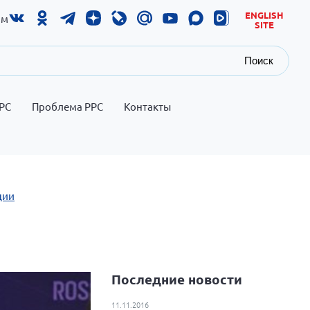
ENGLISH
ам
SITE
Поиск
РС
Проблема РРС
Контакты
ции
Последние новости
11.11.2016