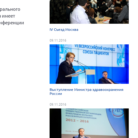
ерального
ч имеет
онференции
IV Съезд Москва
09.11.2016
Выступление Министра здравоохранения
России
09.11.2016