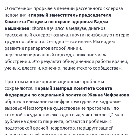
Мурманская область
О системном прорыве в лечении рассеянного склероза
напомнил и
первый заместитель председателя
Нижегородская область
Комитета Госдумы по охране здоровья Бадма
Новгородская область
Башанкаев
: «Когда я учился в медвузе, диагноз
«рассеянный склероз» означал почти неизбежную потерю
Новосибирская область
трудоспособности. Сегодня — все иначе. Мы видим
Омская область
развитие препаратов второй линии,
Оренбургская область
персонализированный подход, снижение числа
обострений. Это результат объединенной работы врачей,
Пензенская область
ученых, власти и, конечно, пациентского сообщества».
Республика Башкортостан
При этом многие организационные проблемы
Республика Бурятия
сохраняются.
Первый зампред Комитета Совета
Республика Карелия
Федерации по социальной политике Жанна Чефранова
обратила внимание на инфраструктурные и кадровые
Республика Калмыкия
вызовы: «Несмотря на существование программы, по
Республика Хакасия
которой государство ежегодно выделяет около 1,2 млн
рублей на одного пациента, остаются проблемы с
Ростовская область
подготовкой врачей-неврологов, маршрутизацией
г. Санкт-Петербург
пациентов и дефицитом специализированных центров, и