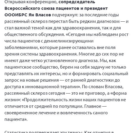
Открывая конференцию,
сопредседатель
Конференция ОООИБРС 2022
Всероссийского союза пациентов и президент
Конференция ОООИБРС 2021
ОООИБРС Ян Власов
подчеркнул: за последние годы
рассеянный склероз перестал быть редким диагнозом — и
Конференция ВСЭ 2021
стал важной темой как для здравоохранения, так и для
Конференция ОООИБРС 2020
общественного обсуждения. «Сегодня мы наблюдаем рост
Документы съездов
числа пациентов с демиелинизирующими
заболеваниями, которые ранее оставались вне поля
Первый съезд
зрения системы здравоохранения. Многие до сих пор не
Второй съезд
имеют даже четко установленного диагноза. Мы, как
пациентское сообщество, берем на себя задачу не только
Третий съезд
представлять их интересы, но и формировать социальный
Четвертый съезд
запрос на новые решения — от ранней диагностики до
доступа к инновационной терапии». По словам Власова,
Пятый съезд
ОФ «Фонд содействия больным рассеянным
склерозом»
рассеянный склероз сегодня — это не приговор, а «форма
Шестой съезд
жизни»: «Продолжительность жизни наших пациентов не
Новости: Казахстан
отличается от средней по популяции. Главное —
своевременное лечение и вовлеченность самого
пациента».
Письма и официальные ответы
Статистика подтверждает эти тезисы. Как отметил в