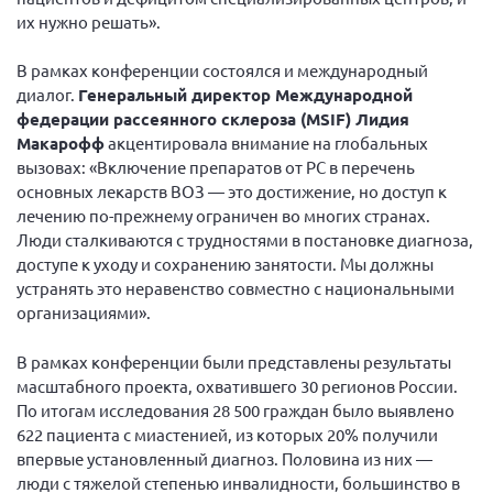
г. Севастополь
их нужно решать».
Самарская область СОРС
В рамках конференции состоялся и международный
Самарская область ПРИЗМА
диалог.
Генеральный директор Международной
федерации рассеянного склероза (MSIF) Лидия
Самарская область СГОРС
Макарофф
акцентировала внимание на глобальных
Свердловская область
вызовах: «Включение препаратов от РС в перечень
основных лекарств ВОЗ — это достижение, но доступ к
Смоленская область
лечению по-прежнему ограничен во многих странах.
Ставропольский край
Люди сталкиваются с трудностями в постановке диагноза,
доступе к уходу и сохранению занятости. Мы должны
Сахалинская область
устранять это неравенство совместно с национальными
Томская область
организациями».
Тульская область
В рамках конференции были представлены результаты
Ульяновская область
масштабного проекта, охватившего 30 регионов России.
Челябинская область
По итогам исследования 28 500 граждан было выявлено
622 пациента с миастенией, из которых 20% получили
Ярославская область
впервые установленный диагноз. Половина из них —
люди с тяжелой степенью инвалидности, большинство в