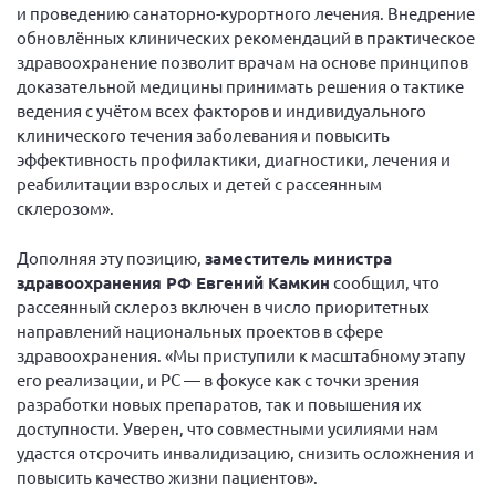
и проведению санаторно-курортного лечения. Внедрение
Брянская область
обновлённых клинических рекомендаций в практическое
Владимирская область
здравоохранение позволит врачам на основе принципов
доказательной медицины принимать решения о тактике
Волгоградская область
ведения с учётом всех факторов и индивидуального
Воронежская область
клинического течения заболевания и повысить
эффективность профилактики, диагностики, лечения и
Ивановская область
реабилитации взрослых и детей с рассеянным
Калининградская область
склерозом».
Кемеровская область
Дополняя эту позицию,
заместитель министра
Кировская область
здравоохранения РФ Евгений Камкин
сообщил, что
Краснодарский край
рассеянный склероз включен в число приоритетных
направлений национальных проектов в сфере
Красноярский край
здравоохранения. «Мы приступили к масштабному этапу
Липецкая область
его реализации, и РС — в фокусе как с точки зрения
разработки новых препаратов, так и повышения их
Ленинградская область
доступности. Уверен, что совместными усилиями нам
г. Москва
удастся отсрочить инвалидизацию, снизить осложнения и
повысить качество жизни пациентов».
Московская область