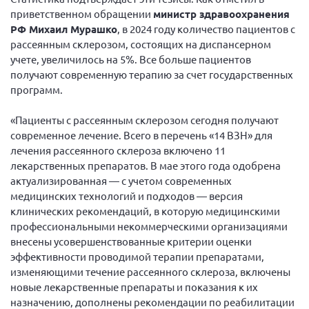
приветственном обращении
министр здравоохранения
Нормативно-правовые документы
РФ Михаил Мурашко
, в 2024 году количество пациентов с
Методическая литература для НКО
рассеянным склерозом, состоящих на диспансерном
учете, увеличилось на 5%. Все больше пациентов
Публичные отчеты
получают современную терапию за счет государственных
Исследования, аналитика, мнения
программ.
Всероссийская онлайн конференция
«Пациенты с рассеянным склерозом сегодня получают
"Рассеянный склероз. XX лет работы
ОООИБРС" (25-29.08.2020)
современное лечение. Всего в перечень «14 ВЗН» для
лечения рассеянного склероза включено 11
Всероссийская конференция-тренинг
лекарственных препаратов. В мае этого года одобрена
"Рассеянный склероз: новые реалии" (26-
29.05.2022)
актуализированная — с учетом современных
медицинских технологий и подходов — версия
клинических рекомендаций, в которую медицинскими
профессиональными некоммерческими организациями
внесены усовершенствованные критерии оценки
Общероссийская РС
эффективности проводимой терапии препаратами,
изменяющими течение рассеянного склероза, включены
Алтайский край
новые лекарственные препараты и показания к их
Архангельская область
назначению, дополнены рекомендации по реабилитации