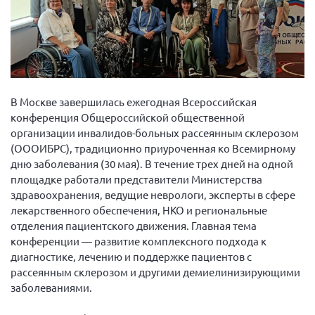
Вице-президент Шишлянников Ф.В.
Информационная служба
Отдел международных отношений
Вице-президент Черненко Д.Е.
Вице-президент Валюх М.В.
В Москве завершилась ежегодная Всероссийская
конференция Общероссийской общественной
Вице-президент Чернова А.В.
организации инвалидов-больных рассеянным склерозом
Вице-президент Цикорин И.В.
(ОООИБРС), традиционно приуроченная ко Всемирному
дню заболевания (30 мая). В течение трех дней на одной
Вице-президент Груба Л.В.
площадке работали представители Министерства
Главный бухгалтер Жаворонкова Г.М.
здравоохранения, ведущие неврологи, эксперты в сфере
Конференция ОООИБРС 2026
лекарственного обеспечения, НКО и региональные
отделения пациентского движения. Главная тема
Конференция ОООИБРС 2025
конференции — развитие комплексного подхода к
Экспертный совет ОООИБРС 2025
диагностике, лечению и поддержке пациентов с
рассеянным склерозом и другими демиелинизирующими
Конференция ОООИБРС 2024
заболеваниями.
Конференция ОООИБРС 2023