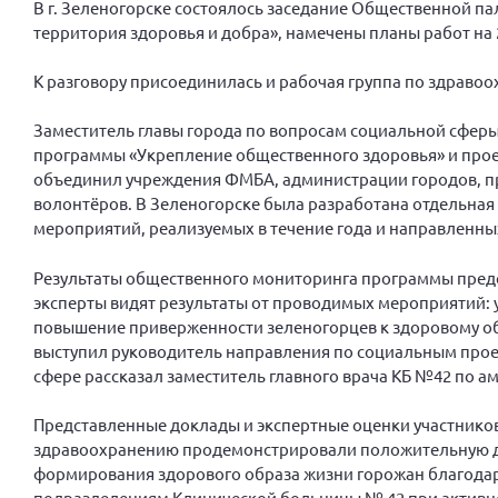
В г. Зеленогорске состоялось заседание Общественной п
территория здоровья и добра», намечены планы работ на 2
К разговору присоединилась и рабочая группа по здраво
Заместитель главы города по вопросам социальной сфер
программы «Укрепление общественного здоровья» и проект
объединил учреждения ФМБА, администрации городов, пр
волонтёров. В Зеленогорске была разработана отдельная
мероприятий, реализуемых в течение года и направленны
Результаты общественного мониторинга программы предст
эксперты видят результаты от проводимых мероприятий: 
повышение приверженности зеленогорцев к здоровому обр
выступил руководитель направления по социальным прое
сфере рассказал заместитель главного врача КБ №42 по 
Представленные доклады и экспертные оценки участнико
здравоохранению продемонстрировали положительную ди
формирования здорового образа жизни горожан благодар
подразделениям Клинической больницы № 42 при активно