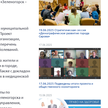
 «Зеленогорск –
и муниципальной
19.06.2025 Стратегическая сессия
 Проект
«Демографическое развитие города
Сарова»
рганизации,
 перечень
17.06.2025
болеваний.
о жители и
 в городе,
Также с докладом
х в медицинской
17.06.2025 Подведены итоги проекта и
общественного мониторинга
ппы по
15.06.2025
леногорска и
управления,
завода.