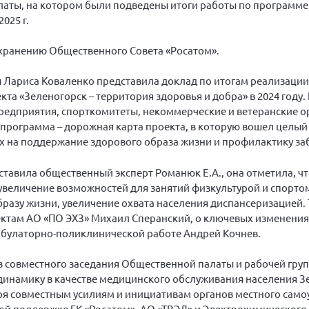
алаты, на котором были подведены итоги работы по программе
025 г.
охранению Общественного Совета «Росатом».
ы Лариса Коваленко представила доклад по итогам реализаци
а «Зеленогорск – территория здоровья и добра» в 2024 году.
едприятия, спорткомитеты, некоммерческие и ветеранские о
 программа – дорожная карта проекта, в которую вошел целый
х на поддержание здорового образа жизни и профилактику за
авила общественный эксперт Романюк Е.А., она отметила, чт
увеличение возможностей для занятий физкультурой и спортом
азу жизни, увеличение охвата населения диспансеризацией. 
ктам АО «ПО ЭХЗ» Михаил Сперанский, о ключевых изменения
амбулаторно-поликлинической работе Андрей Кочнев.
в совместного заседания Общественной палаты и рабочей гру
намику в качестве медицинского обслуживания населения Зе
я совместным усилиям и инициативам органов местного само
й поддержке ГК «Росатом», АО «ТВЭЛ» и Электрохимического 