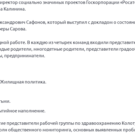
директор социально значимых проектов Госкорпорации «Росат
а Калинина.
ександрович Сафонов, который выступил с докладом о состоян
феры Сарова.
ндной работе. В каждую из четырех команд входили представи
одые родители, многодетные родители, представители градо
ры, предприниматели.
. Жилищная политика.
тьми.
бытийное наполнение.
ие представители рабочей группы по здравоохранению Колоту
х волн общественного мониторинга, основных выявленных проб