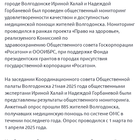
городе Волгодонске Ириной Халай и Надеждой
Новгородская область
Горбаневой был проведен общественный мониторинг
Новосибирская область
удовлетворенности качеством и доступностью
медицинской помощи жителей Волгодонска. Мониторинг
Омская область
проводился в рамках проекта «Право на здоровье»,
Оренбургская область
реализуемого Комиссией по
здравоохранению Общественного совета Госкорпорации
Пензенская область
«Росатом» и ОООИБРС, при поддержке Фонда
Республика Башкортостан
президентских грантов в городах присутствия
Республика Бурятия
государственной корпорации «Росатом».
Республика Карелия
На заседании Координационного совета Общественной
Республика Калмыкия
палаты Волгодонска 21мая 2025 года общественными
экспертами Ириной Халай и Надеждой Горбаневой были
Республика Хакасия
представлены результаты общественного мониторинга.
Ростовская область
Анкетный опрос прошли 885 жителей Волгодонска,
получавших медицинскую помощь по системе ОМС в
г. Санкт-Петербург
течении последнего года. Опрос проводился с 1 марта по
г. Севастополь
1 апреля 2025 года.
Самарская область СОРС