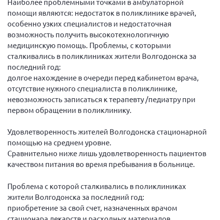
Наиболее проблемными точками в амбулаторной
Самарская область ПРИЗМА
помощи являются: недостаток в поликлинике врачей,
особенно узких специалистов и недостаточная
Самарская область СГОРС
возможность получить высокотехнологичную
Свердловская область
медицинскую помощь. Проблемы, с которыми
Смоленская область
сталкивались в поликлиниках жители Волгодонска за
последний год:
Ставропольский край
долгое нахождение в очереди перед кабинетом врача,
Сахалинская область
отсутствие нужного специалиста в поликлинике,
невозможность записаться к терапевту /педиатру при
Томская область
первом обращении в поликлинику.
Тульская область
Удовлетворенность жителей Волгодонска стационарной
Ульяновская область
помощью на среднем уровне.
Челябинская область
Сравнительно ниже лишь удовлетворенность пациентов
качеством питания во время пребывания в больнице.
Ярославская область
Проблема с которой сталкивались в поликлиниках
жители Волгодонска за последний год:
приобретение за свой счет, назначенных врачом
стационара лекарств и расходных материалов.