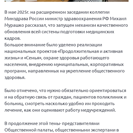
Волгоградская область
В мае 2025г. на расширенном заседании коллегии
Воронежская область
Минздрава России министр здравоохранения РФ Михаил
Ивановская область
Мурашко рассказал, что запущен механизм качественного
обновления всей системы подготовки медицинских
Калининградская область
кадров.
Кемеровская область
Большое внимание было уделено реализации
национальных проектов «Продолжительная и активная
Кировская область
жизнь» и «Семья», охране здоровья работающего
Краснодарский край
населения, внедрению муниципальных, корпоративных
программ, направленных на укрепление общественного
Красноярский край
здоровья.
Липецкая область
Ленинградская область
Было отмечено, что нужно обязательно ориентироваться
и на обратную связь от граждан, пациентов поликлиник и
г. Москва
больниц, смотреть насколько удобно им проходить
Московская область
лечение, как они оценивают работу медучреждений.
Мурманская область
В продолжение этой темы- представителями
Нижегородская область
Общественной палаты, общественными экспертами в