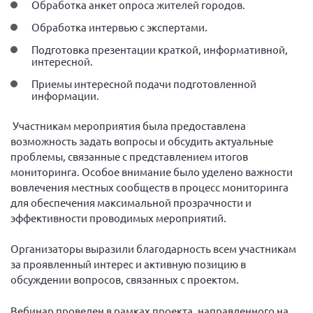
Обработка анкет опроса жителей городов.
Новгородская область
Обработка интервью с экспертами.
Новосибирская область
Подготовка презентации краткой, информативной,
Омская область
интересной.
Оренбургская область
Приемы интересной подачи подготовленной
информации.
Пензенская область
Республика Башкортостан
Участникам мероприятия была предоставлена
возможность задать вопросы и обсудить актуальные
Республика Бурятия
проблемы, связанные с представлением итогов
Республика Карелия
мониторинга. Особое внимание было уделено важности
вовлечения местных сообществ в процесс мониторинга
Республика Калмыкия
для обеспечения максимальной прозрачности и
Республика Хакасия
эффективности проводимых мероприятий.
Ростовская область
Организаторы выразили благодарность всем участникам
г. Санкт-Петербург
за проявленный интерес и активную позицию в
г. Севастополь
обсуждении вопросов, связанных с проектом.
Самарская область СОРС
Вебинар проведен в рамках проекта, направленного на