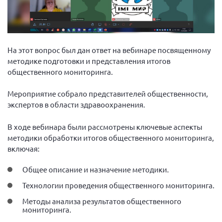
Волгоградская область
Воронежская область
Ивановская область
На этот вопрос был дан ответ на вебинаре посвященному
Калининградская область
методике подготовки и представления итогов
Кемеровская область
общественного мониторинга.
Кировская область
Мероприятие собрало представителей общественности,
Краснодарский край
экспертов в области здравоохранения.
Красноярский край
В ходе вебинара были рассмотрены ключевые аспекты
Липецкая область
методики обработки итогов общественного мониторинга,
включая:
Ленинградская область
г. Москва
Общее описание и назначение методики.
Московская область
Технологии проведения общественного мониторинга.
Мурманская область
Методы анализа результатов общественного
мониторинга.
Нижегородская область