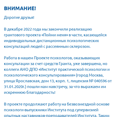
Волгоградская область
ВНИМАНИЕ!
Воронежская область
Дорогие друзья!
Ивановская область
В декабре 2022 года мы закончили реализацию
Калининградская область
грантового проекта «Пойми меня» в части, касающейся
Кемеровская область
индивидуальных дистанционных психологических
Кировская область
консультаций людей с рассеянным склерозом.
Краснодарский край
Работа в нашем Проекте психологов, оказывающих
Красноярский край
консультации за счет средств Гранта, уже завершена, но
коллеги АНО ДПО «Институт практической психологии и
Липецкая область
психологического консультирования» (город Москва,
Ленинградская область
улица Ярославская, дом 13, корп. 1, лицензия № 040596 от
31.01.2020г.) пошли нам навстречу, за что выражаем им
г. Москва
искреннюю благодарность!
Московская область
В проекте продолжают работу на безвозмездной основе
Мурманская область
психологи-выпускники Института под супервизией
Нижегородская область
опытных наставников-преподавателей Института. Таким