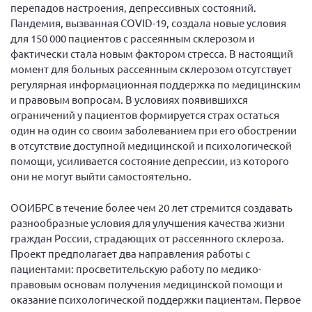
перепадов настроения, депрессивных состояний.
Самарская область ПРИЗМА
Пандемия, вызванная
COVID
-19, создала новые условия
Самарская область СГОРС
для 150 000 пациентов с рассеянным склерозом и
фактически стала новым фактором стресса. В настоящий
Свердловская область
момент для больных рассеянным склерозом отсутствует
Смоленская область
регулярная информационная поддержка по медицинским
и правовым вопросам. В условиях появившихся
Ставропольский край
ограничений у пациентов формируется страх остаться
Сахалинская область
один на один со своим заболеванием при его обострении
Томская область
в отсутствие доступной медицинской и психологической
помощи, усиливается состояние депрессии, из которого
Тульская область
они не могут выйти самостоятельно.
Ульяновская область
ООИБРС в течение более чем 20 лет стремится создавать
Челябинская область
разнообразные условия для улучшения качества жизни
Ярославская область
граждан России, страдающих от рассеянного склероза.
Проект предполагает два направления работы с
пациентами: просветительскую работу по медико-
правовым основам получения медицинской помощи и
оказание психологической поддержки пациентам. Первое