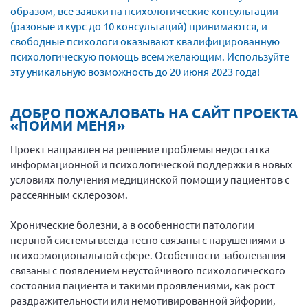
образом, все заявки на психологические консультации
Новгородская область
(разовые и курс до 10 консультаций) принимаются, и
Новосибирская область
свободные психологи оказывают квалифицированную
Омская область
психологическую помощь всем желающим. Используйте
эту уникальную возможность до 20 июня 2023 года!
Оренбургская область
Пензенская область
ДОБРО ПОЖАЛОВАТЬ НА САЙТ ПРОЕКТА
Республика Башкортостан
«ПОЙМИ МЕНЯ»
Республика Бурятия
Проект направлен на решение проблемы недостатка
информационной и психологической поддержки в новых
Республика Карелия
условиях получения медицинской помощи у пациентов с
Республика Калмыкия
рассеянным склерозом.
Республика Хакасия
Хронические болезни, а в особенности патологии
Ростовская область
нервной системы всегда тесно связаны с нарушениями в
г. Санкт-Петербург
психоэмоциональной сфере. Особенности заболевания
связаны с появлением неустойчивого психологического
г. Севастополь
состояния пациента и такими проявлениями, как рост
Самарская область СОРС
раздражительности или немотивированной эйфории,