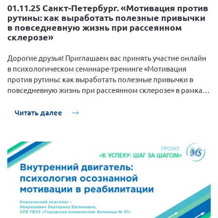
01.11.25 Санкт-Петербург. «Мотивация против
рутины: как выработать полезные привычки
в повседневную жизнь при рассеянном
склерозе»
Дорогие друзья! Приглашаем вас принять участие онлайн
в психологическом семинаре-тренинге «Мотивация
против рутины: как выработать полезные привычки в
повседневную жизнь при рассеянном склерозе» в рамках
проекта по реабилитации "К успеху: шаг за шагом",
который состоится 6 ноября 2025 года с 17:00 до 19:00.
Читать далее