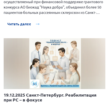
осуществляемый при финансовой поддержке грантового
Волгоградская область
конкурса АО Биокад "Наука добра", объединил более 50
Воронежская область
пациентов-больных рассеянным склерозом из Санкт-
Петербурга.
Ивановская область
Читать далее
Калининградская область
Кемеровская область
Кировская область
Краснодарский край
Красноярский край
Липецкая область
Ленинградская область
г. Москва
Московская область
19.12.2025 Санкт-Петербург. Реабилитация
Мурманская область
при РС – в фокусе
Нижегородская область