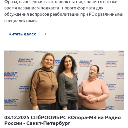
Фраза, вынесенная в заголовок статьи, является в то же
Новгородская область
время названием подкаста - нового формата для
Новосибирская область
обсуждения вопросов реабилитации при РС с различными
специалистами.
Омская область
Оренбургская область
Читать далее
Пензенская область
Республика Башкортостан
Республика Бурятия
Республика Карелия
Республика Калмыкия
Республика Хакасия
Ростовская область
г. Санкт-Петербург
г. Севастополь
03.12.2025 СПбРООИБРС «Опора-М» на Радио
России - Санкт-Петербург
Самарская область СОРС