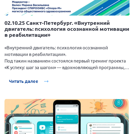
02.10.25 Санкт-Петербург. «Внутренний
двигатель: психология осознанной мотивации
в реабилитации»
«Внутренний двигатель: психология осознанной
мотивации в реабилитации».
Под таким названием состоялся первый тренинг проекта
«К успеху: шаг за шагом» — вдохновляющей программы,
поддерживающей людей с рассеянным склерозом в
достижении целей и повышении качества жизни.
Читать далее