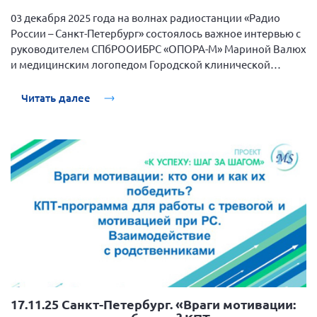
Самарская область ПРИЗМА
03 декабря 2025 года на волнах радиостанции «Радио
России – Санкт-Петербург» состоялось важное интервью с
Самарская область СГОРС
руководителем СПбРООИБРС «ОПОРА-М» Мариной Валюх
Свердловская область
и медицинским логопедом Городской клинической
Смоленская область
больницы № 31 Каузовой Татьяной. Встреча была
приурочена к Международному дню инвалида.
Читать далее
Ставропольский край
Сахалинская область
Томская область
Тульская область
Ульяновская область
Челябинская область
Ярославская область
17.11.25 Санкт-Петербург. «Враги мотивации: