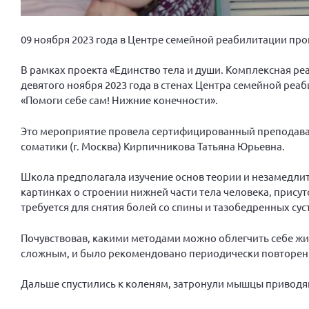
09 ноября 2023 года в Центре семейной реабилитации пр
В рамках проекта «Единство тела и души. Комплексная р
девятого ноября 2023 года в стенах Центра семейной реаб
«Помоги себе сам! Нижние конечности».
Это мероприятие провела сертифицированный преподавате
соматики (г. Москва) Кирпичникова Татьяна Юрьевна.
Школа предполагала изучение основ теории и незамедлит
картинках о строении нижней части тела человека, прису
требуется для снятия болей со спины и тазобедренных сус
Почувствовав, какими методами можно облегчить себе жиз
сложным, и было рекомендовано периодически повторени
Дальше спустились к коленям, затронули мышцы приводящ