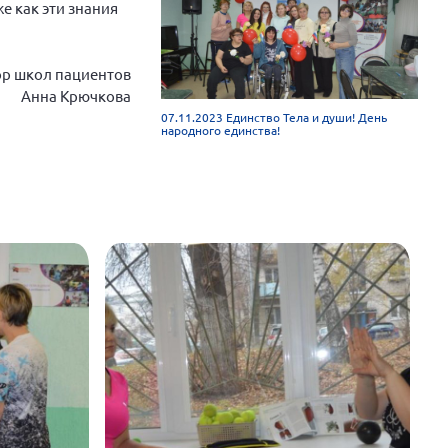
е как эти знания
ор школ пациентов
Анна Крючкова
07.11.2023 Единство Тела и души! День
народного единства!