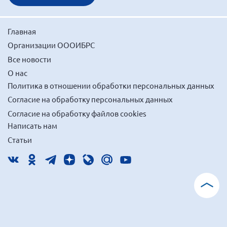
Самарская область ПРИЗМА
Самарская область СГОРС
Главная
Свердловская область
Организации ОООИБРС
Смоленская область
Все новости
Ставропольский край
О нас
Политика в отношении обработки персональных данных
Сахалинская область
Согласие на обработку персональных данных
Томская область
Согласие на обработку файлов cookies
Тульская область
Написать нам
Ульяновская область
Статьи
Челябинская область
Ярославская область