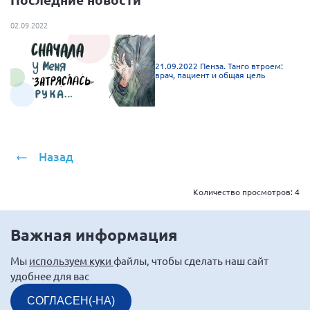
Новгородская область
02.09.2022
Новосибирская область
Омская область
21.09.2022 Пенза. Танго втроем:
врач, пациент и общая цель
Оренбургская область
Пензенская область
Республика Башкортостан
Республика Бурятия
Назад
Республика Карелия
Республика Калмыкия
Количество просмотров:
4
Республика Хакасия
Важная информация
Ростовская область
г. Санкт-Петербург
Мы
используем куки
файлы, чтобы сделать наш сайт
удобнее для вас
г. Севастополь
Самарская область СОРС
СОГЛАСЕН(-НА)