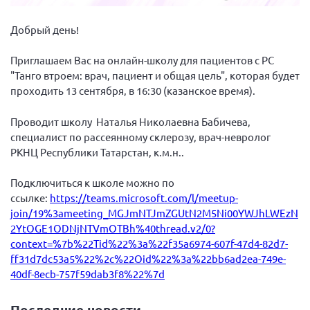
Волгоградская область
Добрый день!
Воронежская область
Ивановская область
Приглашаем Вас на онлайн-школу для пациентов с РС
"Танго втроем: врач, пациент и общая цель", которая будет
Калининградская область
проходить 13 сентября, в 16:30 (казанское время).
Кемеровская область
Проводит школу Наталья Николаевна Бабичева,
Кировская область
специалист по рассеянному склерозу, врач-невролог
Краснодарский край
РКНЦ Республики Татарстан, к.м.н..
Красноярский край
Подключиться к школе можно по
Липецкая область
ссылке:
https://teams.microsoft.com/l/meetup-
Ленинградская область
join/19%3ameeting_MGJmNTJmZGUtN2M5Ni00YWJhLWEzN
2YtOGE1ODNjNTVmOTBh%40thread.v2/0?
г. Москва
context=%7b%22Tid%22%3a%22f35a6974-607f-47d4-82d7-
Московская область
ff31d7dc53a5%22%2c%22Oid%22%3a%22bb6ad2ea-749e-
40df-8ecb-757f59dab3f8%22%7d
Мурманская область
Нижегородская область
Последние новости