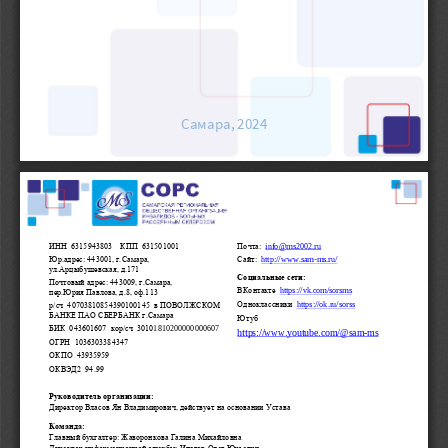
Самара, 2024
ИНН  6315943803    КПП  631501001
Почта:  
info@ms2002.ru
Юр.адрес: 443001, г.Самара, 
Сайт:  
http://www.sam
-
ms.ru/
ул.Арцыбушевская, д.171
Социальные сети: 
Почтовый
адрес: 443009, г.Самара, 
ВКонтакте  
https://vk.com/sorsms
пер.Юрия Павлова, д.8, оф.113
Одноклассники  
https://ok.ru/sorss
р/сч  40703810854390100145  в ПОВОЛЖСКОМ 
БАНКЕ ПАО СБЕРБАНК г.Самара 
Ютуб 
БИК  043601607  кор/сч  3010
1810200000000607
https
://
www
.
youtube
.
com
/@
sam
-
ms
ОГРН  1036303384347
ОКПО  43935959
ОКВЭД2  94.99 
Руководитель
организации:
Директор 
Власов Ян Владимирович
, де
йствует на основании Устава
Команда:
Главный бухгалтер: Жаворонкова Галина Михайловна
Директор информационной службы: Ипатов Олег Юрьевич