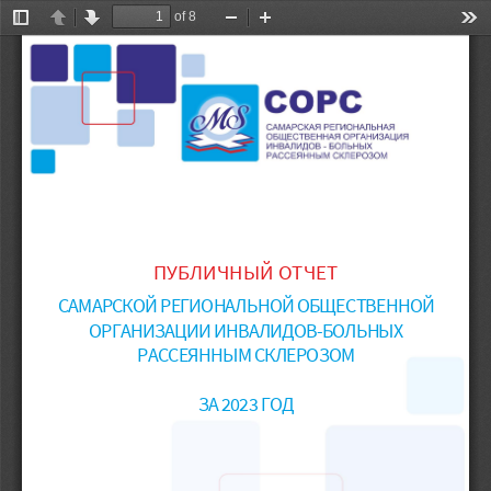
of 8
Toggle
Previous
Next
Zoom
Zoom
Too
Sidebar
Out
In
ПУБЛИЧНЫЙ ОТЧЕТ
САМАРСКОЙ РЕГИОНАЛЬНОЙ ОБЩЕСТВЕННОЙ
ОРГАНИЗАЦИИ ИНВАЛИДОВ
-
БОЛЬНЫХ
РАССЕЯННЫМ СКЛЕРОЗОМ
ЗА 2023 ГОД