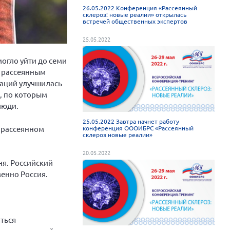
26.05.2022 Конференция «Рассеянный
склероз: новые реалии» открылась
встречей общественных экспертов
25.05.2022
могло уйти до семи
х рассеянным
даций улучшилась
х, по которым
люди.
25.05.2022 Завтра начнет работу
 рассеянном
конференция ОООИБРС «Рассеянный
склероз новые реалии»
20.05.2022
ня. Российский
менно Россия.
ться