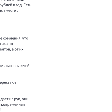
рублей в год. Есть
с вместе с
е сомнения, что
тика по
нтов, а от их
лезнью с тысячей
перестают
ает из рук, они
атковременная
й