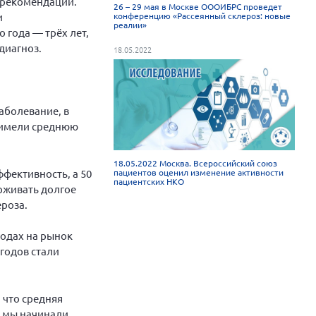
 рекомендаций.
26 – 29 мая в Москве ОООИБРС проведет
и
конференцию «Рассеянный склероз: новые
реалии»
о года — трёх лет,
диагноз.
18.05.2022
аболевание, в
и имели среднюю
18.05.2022 Москва. Всероссийский союз
ффективность, а 50
пациентов оценил изменение активности
пациентских НКО
рживать долгое
ероза.
годах на рынок
годов стали
 что средняя
то мы начинали