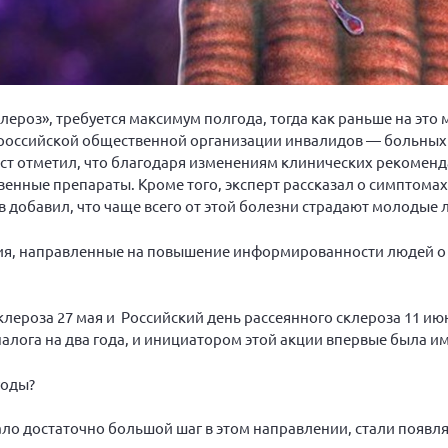
лероз», требуется максимум полгода, тогда как раньше на это 
щероссийской общественной организации инвалидов — больны
ист отметил, что благодаря изменениям клинических рекомен
венные препараты. Кроме того, эксперт рассказал о симптома
 добавил, что чаще всего от этой болезни страдают молодые 
тия, направленные на повышение информированности людей о
клероза 27 мая и Российский день рассеянного склероза 11 ию
налога на два года, и инициатором этой акции впервые была и
годы?
ло достаточно большой шаг в этом направлении, стали появля