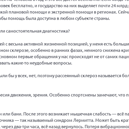
человек бесплатно, и государство на них выделяет почти 24 млрд 
ой плановой помощи и экстренной помощи в регионах. Сейча
обы помощь была доступна в любом субъекте страны.
 ли самостоятельная диагностика?
й с весьма активной жизненной позицией, у меня есть больши
нном склерозе, особенно в ранних фазах, немного снижена кри
новном первые обращения у нас происходят не от самих пацие
вать какие-то неудобные вопросы.
ли бы у всех, нет, поэтому рассеянный склероз называется бо
весия движения, зрения. Особенно спортсмены замечают, что 
или бани. После этого возникает мышечная слабость — всё пад
очника — так называемый синдром Лермитта. Может быть кр
 через два-три часа, всё назад вернулось. Потеря вибрационно