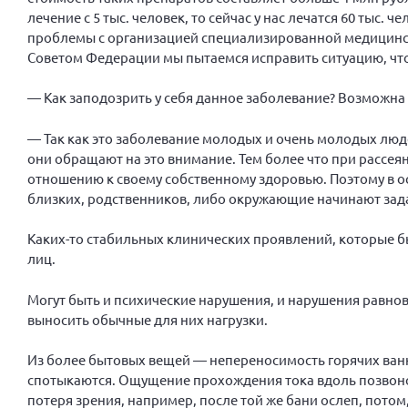
лечение с 5 тыс. человек, то сейчас у нас лечатся 60 тыс. 
проблемы с организацией специализированной медицинск
Советом Федерации мы пытаемся исправить ситуацию, чт
— Как заподозрить у себя данное заболевание? Возможна
— Так как это заболевание молодых и очень молодых люде
они обращают на это внимание. Тем более что при рассея
отношению к своему собственному здоровью. Поэтому в ос
близких, родственников, либо окружающие начинают зада
Каких-то стабильных клинических проявлений, которые бы
лиц.
Могут быть и психические нарушения, и нарушения равно
выносить обычные для них нагрузки.
Из более бытовых вещей — непереносимость горячих ванн 
спотыкаются. Ощущение прохождения тока вдоль позвон
потеря зрения, например, после той же бани ослеп, потом,