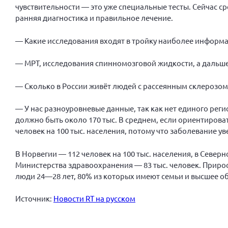
чувствительности — это уже специальные тесты. Сейчас с
ранняя диагностика и правильное лечение.
— Какие исследования входят в тройку наиболее информа
— МРТ, исследования спинномозговой жидкости, а дальш
— Сколько в России живёт людей с рассеянным склерозом?
— У нас разноуровневые данные, так как нет единого реги
должно быть около 170 тыс. В среднем, если ориентировать
человек на 100 тыс. населения, потому что заболевание ув
В Норвегии — 112 человек на 100 тыс. населения, в Север
Министерства здравоохранения — 83 тыс. человек. Прирост
люди 24—28 лет, 80% из которых имеют семьи и высшее об
Источник:
Новости RT на русском