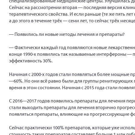
специализированные медицинские центры. Улучшилась ди
Сейчас на рассмотрении вторая — последняя версия клин
терапевтического свойства. И если раньше (те же пять лет
а до этого в течение трёх — семи лет, то сейчас трёх мес
— Появились ли новые методы лечения и препараты?
— Фактически каждый год появляются новые лекарственные
конце 1990-х появились так называемые интерфероны — п
эффективность 30%.
Начиная с 2000-х годов стали появляться более мощные п
—60%. Но они всё равно были для группы ремитирующих п
время в этом состоянии. Начиная с 2015 года стали появл
С 2016—2017 годов появились препараты для лечения пер
стали выходить препараты для лечения вторично прогрес
появляться препараты, влияющие на прогрессирующие ф
Сейчас практически 100% препаратов, которые уже исполь
стоимость таких препаратов составляет больше 1 млн рубле