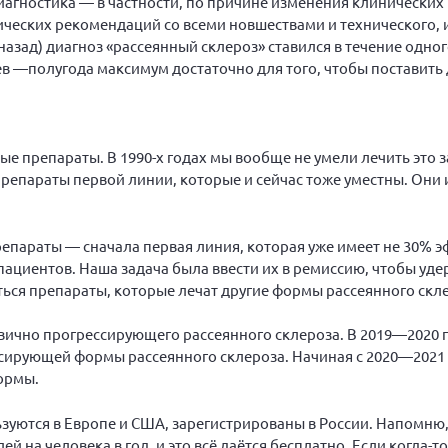
агностика — в частности, по причине изменения клинических
ических рекомендаций со всеми новшествами и технического, 
 назад) диагноз «рассеянный склероз» ставился в течение одног
яцев —полугода максимум достаточно для того, чтобы поставить 
 препараты. В 1990-х годах мы вообще не умели лечить это з
репараты первой линии, которые и сейчас тоже уместны. Он
репараты — сначала первая линия, которая уже имеет не 30% э
ациентов. Наша задача была ввести их в ремиссию, чтобы уде
яться препараты, которые лечат другие формы рассеянного скл
вично прогрессирующего рассеянного склероза. В 2019—2020 
сирующей формы рассеянного склероза. Начиная с 2020—2021 
ормы.
зуются в Европе и США, зарегистрированы в России. Напомню,
й на человека в год, и это всё даётся бесплатно. Если когда-