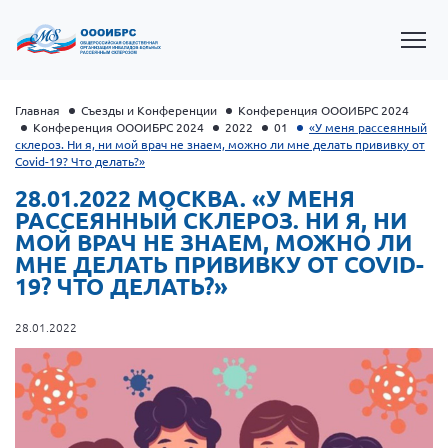
Главная
Съезды и Конференции
Конференция ОООИБРС 2024
Конференция ОООИБРС 2024
2022
01
«У меня рассеянный
склероз. Ни я, ни мой врач не знаем, можно ли мне делать прививку от
Covid-19? Что делать?»
28.01.2022 МОСКВА. «У МЕНЯ
РАССЕЯННЫЙ СКЛЕРОЗ. НИ Я, НИ
МОЙ ВРАЧ НЕ ЗНАЕМ, МОЖНО ЛИ
МНЕ ДЕЛАТЬ ПРИВИВКУ ОТ COVID-
19? ЧТО ДЕЛАТЬ?»
28.01.2022
Президент Власов Я.В.
Первый вице-президент Кичигина Н. Ф.
Генеральный директор Матвиевская О.В.
Вице-президент Зрячева Н.В.