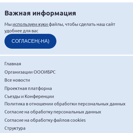
Брянская область
Важная информация
Владимирская область
Мы
используем куки
файлы, чтобы сделать наш сайт
Волгоградская область
удобнее для вас
Воронежская область
СОГЛАСЕН(-НА)
Ивановская область
Калининградская область
Кемеровская область
Главная
Организации ОООИБРС
Кировская область
Все новости
Краснодарский край
Проектная платформа
Красноярский край
Съезды и Конференции
Липецкая область
Политика в отношении обработки персональных данных
Ленинградская область
Согласие на обработку персональных данных
г. Москва
Согласие на обработку файлов cookies
Структура
Московская область