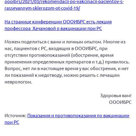
oooibrs/2021/03/rekomendacii-po-vakcinacii-pacientov-s-
Конференция ОООИБРС 2022
rasseyannym-sklerozom-ot-covid-19/
Конференция ОООИБРС 2021
На странице конференции ОООИБРС есть лекция
Конференция ВСЭ 2021
профессора Хачановой о вакцинации при РС
Конференция ОООИБРС 2020
Документы съездов
Можем поделиться с вами и личным опытом. Многие из
нас, пациентов с РС, входящих в ОООИБРС, при
Первый съезд
отсутствии противопоказаний (обострение, время
Второй съезд
применения определенных препаратов и т.д.) привилось.
Вопрос, нет ли в настоящее время у вас обострения, и нет
Третий съезд
ли показаний к медотводу, можно решить с лечащим
Четвертый съезд
неврологом.
Пятый съезд
ОФ «Фонд содействия больным рассеянным
склерозом»
Здоровья вам!
Шестой съезд
ОООИБРС
Новости: Казахстан
Источник:
Показания и противопоказания по вакцинации
при РС
Письма и официальные ответы