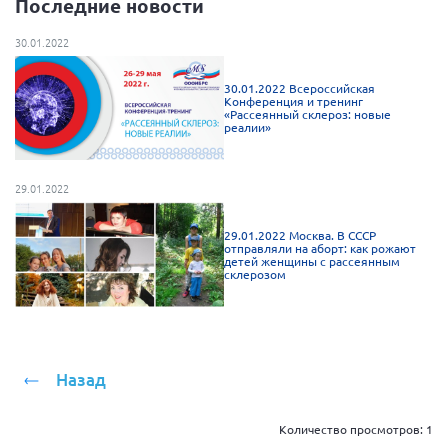
Последние новости
Нормативно-правовые документы
30.01.2022
Методическая литература для НКО
30.01.2022 Всероссийская
Публичные отчеты
Конференция и тренинг
«Рассеянный склероз: новые
Исследования, аналитика, мнения
реалии»
Всероссийская онлайн конференция
"Рассеянный склероз. XX лет работы
29.01.2022
ОООИБРС" (25-29.08.2020)
Всероссийская конференция-тренинг
29.01.2022 Москва. В СССР
"Рассеянный склероз: новые реалии" (26-
отправляли на аборт: как рожают
29.05.2022)
детей женщины с рассеянным
склерозом
Общероссийская РС
Назад
Алтайский край
Количество просмотров:
1
Архангельская область