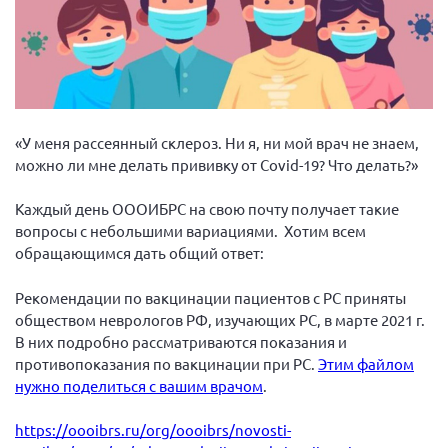
Вице-президент Шишлянников Ф.В.
Информационная служба
Отдел международных отношений
Вице-президент Черненко Д.Е.
Вице-президент Валюх М.В.
«У меня рассеянный склероз. Ни я, ни мой врач не знаем,
можно ли мне делать прививку от Covid-19? Что делать?»
Вице-президент Чернова А.В.
Вице-президент Цикорин И.В.
Каждый день ОООИБРС на свою почту получает такие
вопросы с небольшими вариациями. Хотим всем
Вице-президент Груба Л.В.
обращающимся дать общий ответ:
Главный бухгалтер Жаворонкова Г.М.
Конференция ОООИБРС 2026
Рекомендации по вакцинации пациентов с РС приняты
обществом неврологов РФ, изучающих РС, в марте 2021 г.
Конференция ОООИБРС 2025
В них подробно рассматриваются показания и
Экспертный совет ОООИБРС 2025
противопоказания по вакцинации при РС.
Этим файлом
нужно поделиться с вашим врачом
.
Конференция ОООИБРС 2024
Конференция ОООИБРС 2023
https://oooibrs.ru/org/oooibrs/novosti-