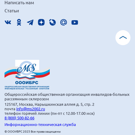
Написать нам
Мурманская область
Статьи
Нижегородская область
Новгородская область
Новосибирская область
Омская область
Оренбургская область
Пензенская область
Республика Башкортостан
Республика Бурятия
Республика Карелия
Общероссийская общественная организация инвалидов-больных
рассеянным склерозом
Республика Калмыкия
125167, Москва, Нарышкинская аллея д. 5, стр. 2
почта
info@ms2002.ru
Республика Хакасия
телефон горячей линии (пн-пт с 12.00-17.00 мск)
8 (800) 500-82-66
Ростовская область
Информационно-техническая служба
г. Санкт-Петербург
© ОООИБРС 2025 Все права защищены