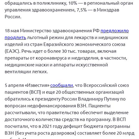
Конференция ОООИБРС 2022
обращались в поликлинику, 10% — в региональный орган
управления здравоохранением, 7,5% — в Минздрав
Конференция ОООИБРС 2021
России.
Конференция ВСЭ 2021
18 мая Министерство здравоохранения РФ
предложило
Конференция ОООИБРС 2020
продлить
льготный режим для лекарств и медицинских
Документы съездов
изделий из стран Евразийского экономического союза
(ЕАЭС). Речь идет о более 30 тыс. товарах, включая
Первый съезд
препараты от коронавируса и медизделия, в частности,
Второй съезд
медицинские маски и аппараты искусственной
вентиляции легких.
Третий съезд
Четвертый съезд
5 апреля «Известия»
сообщали
, что Всероссийский союз
Пятый съезд
ОФ «Фонд содействия больным рассеянным
пациентов (ВСП) и еще 20 общественных организаций
склерозом»
обратились к президенту России Владимиру Путину по
Шестой съезд
вопросам недофинансирования ВЗН. Пациенты
Новости: Казахстан
рассчитывали, что правительство обеспечит выделение
достаточного количества средств на программу. В ВСП
посчитали, что в 2021 году дефицит бюджета программы
ВЗН (без учета роста дозировок) составляет более 20 млрд
Письма и официальные ответы