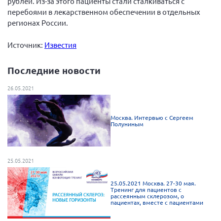
рублей. Из-за этого пациенты стали сталкиваться с
перебоями в лекарственном обеспечении в отдельных
Нормативно-правовые документы
регионах России.
Методическая литература для НКО
Источник:
Известия
Публичные отчеты
Исследования, аналитика, мнения
Последние новости
Всероссийская онлайн конференция
"Рассеянный склероз. XX лет работы
26.05.2021
ОООИБРС" (25-29.08.2020)
Всероссийская конференция-тренинг
Москва. Интервью с Сергеем
"Рассеянный склероз: новые реалии" (26-
Полуниным
29.05.2022)
25.05.2021
Общероссийская РС
25.05.2021 Москва. 27-30 мая.
Тренинг для пациентов с
рассеянным склерозом, о
Алтайский край
пациентах, вместе с пациентами
Архангельская область