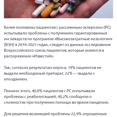
Вице-президент Шишлянников Ф.В.
Информационная служба
Отдел международных отношений
Более половины пациентов с рассеянным склерозом (РС)
Вице-президент Черненко Д.Е.
испытывали проблемы с получением гарантированных
Вице-президент Валюх М.В.
им лекарств по программе «Высокозатратные нозологии»
(ВЗН) в 2019–2021 годах, следует из данных исследования
Вице-президент Чернова А.В.
Всероссийского союза пациентов, которые имеются в
Вице-президент Цикорин И.В.
распоряжении «Известий».
Вице-президент Груба Л.В.
Так, согласно результатам опроса, 19% пациентов не
Главный бухгалтер Жаворонкова Г.М.
выдали необходимый препарат, 22% — выдали с
Конференция ОООИБРС 2026
опозданием.
Конференция ОООИБРС 2025
Помимо этого, 40,8% пациентов с РС испытывали
Экспертный совет ОООИБРС 2025
проблемы с реабилитацией, 40,2% сообщили о
сложностях при получении помощи во время пандемии.
Конференция ОООИБРС 2024
Конференция ОООИБРС 2023
Для решения возникшей проблемы 22,9% опрошенных