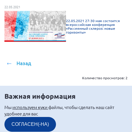
Брянская область
22.05.2021
Владимирская область
22.05.2021 27-30 мая состоится
Волгоградская область
всероссийская конференция
«Рассеянный склероз: новые
горизонты»
Воронежская область
Ивановская область
Калининградская область
Кемеровская область
Назад
Кировская область
Количество просмотров:
2
Краснодарский край
Красноярский край
Важная информация
Липецкая область
Мы
используем куки
файлы, чтобы сделать наш сайт
Ленинградская область
удобнее для вас
г. Москва
СОГЛАСЕН(-НА)
Московская область