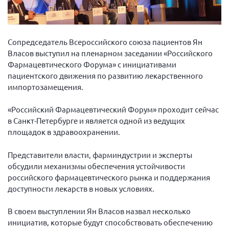
Вице-президент Шишлянников Ф.В.
Информационная служба
Отдел международных отношений
Сопредседатель Всероссийского союза пациентов Ян
Власов выступил на пленарном заседании «Российского
Вице-президент Черненко Д.Е.
Фармацевтического Форума» с инициативами
Вице-президент Валюх М.В.
пациентского движения по развитию лекарственного
импортозамещения.
Вице-президент Чернова А.В.
Вице-президент Цикорин И.В.
«Российский Фармацевтический Форум» проходит сейчас
в Санкт-Петербурге и является одной из ведущих
Вице-президент Груба Л.В.
площадок в здравоохранении.
Главный бухгалтер Жаворонкова Г.М.
Конференция ОООИБРС 2026
Представители власти, фарминдустрии и эксперты
обсудили механизмы обеспечения устойчивости
Конференция ОООИБРС 2025
российского фармацевтического рынка и поддержания
Экспертный совет ОООИБРС 2025
доступности лекарств в новых условиях.
Конференция ОООИБРС 2024
В своем выступлении Ян Власов назвал несколько
Конференция ОООИБРС 2023
инициатив, которые будут способствовать обеспечению