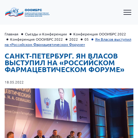
Главная
Съезды и Конференции
Конференция ОООИБРС 2022
Конференция ОООИБРС 2022
2022
05
Ян Власов выступил
на «Российском Фармацевтическом Форуме»
САНКТ-ПЕТЕРБУРГ. ЯН ВЛАСОВ
ВЫСТУПИЛ НА «РОССИЙСКОМ
ФАРМАЦЕВТИЧЕСКОМ ФОРУМЕ»
18.05.2022
Президент Власов Я.В.
Первый вице-президент Кичигина Н. Ф.
Генеральный директор Матвиевская О.В.
Вице-президент Зрячева Н.В.