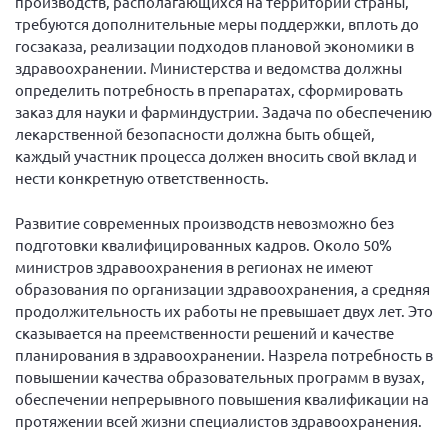
производств, располагающихся на территории страны,
требуются дополнительные меры поддержки, вплоть до
Нормативно-правовые документы
госзаказа, реализации подходов плановой экономики в
Методическая литература для НКО
здравоохранении. Министерства и ведомства должны
определить потребность в препаратах, сформировать
Публичные отчеты
заказ для науки и фарминдустрии. Задача по обеспечению
Исследования, аналитика, мнения
лекарственной безопасности должна быть общей,
каждый участник процесса должен вносить свой вклад и
Всероссийская онлайн конференция
"Рассеянный склероз. XX лет работы
нести конкретную ответственность.
ОООИБРС" (25-29.08.2020)
Развитие современных производств невозможно без
Всероссийская конференция-тренинг
"Рассеянный склероз: новые реалии" (26-
подготовки квалифицированных кадров. Около 50%
29.05.2022)
министров здравоохранения в регионах не имеют
образования по организации здравоохранения, а средняя
продолжительность их работы не превышает двух лет. Это
сказывается на преемственности решений и качестве
планирования в здравоохранении. Назрела потребность в
Общероссийская РС
повышении качества образовательных программ в вузах,
обеспечении непрерывного повышения квалификации на
Алтайский край
протяжении всей жизни специалистов здравоохранения.
Архангельская область