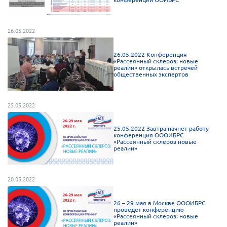
Мурманская область
Нижегородская область
26.05.2022
Новгородская область
26.05.2022 Конференция
Новосибирская область
«Рассеянный склероз: новые
реалии» открылась встречей
Омская область
общественных экспертов
Оренбургская область
25.05.2022
Пензенская область
Республика Башкортостан
25.05.2022 Завтра начнет работу
конференция ОООИБРС
Республика Бурятия
«Рассеянный склероз новые
реалии»
Республика Карелия
Республика Калмыкия
20.05.2022
Республика Хакасия
26 – 29 мая в Москве ОООИБРС
Ростовская область
проведет конференцию
«Рассеянный склероз: новые
г. Санкт-Петербург
реалии»