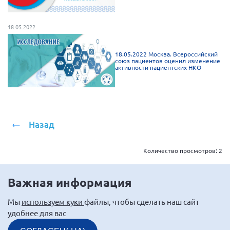
г. Севастополь
Самарская область СОРС
18.05.2022
Самарская область ПРИЗМА
18.05.2022 Москва. Всероссийский
Самарская область СГОРС
союз пациентов оценил изменение
активности пациентских НКО
Свердловская область
Смоленская область
Ставропольский край
Назад
Сахалинская область
Томская область
Количество просмотров:
2
Тульская область
Ульяновская область
Важная информация
Челябинская область
Мы
используем куки
файлы, чтобы сделать наш сайт
Ярославская область
удобнее для вас