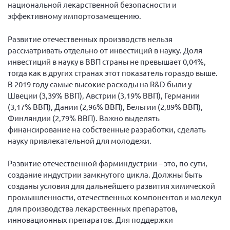
Конференция ОООИБРС 2022
национальной лекарственной безопасности и
эффективному импортозамещению.
Конференция ОООИБРС 2021
Конференция ВСЭ 2021
Развитие отечественных производств нельзя
рассматривать отдельно от инвестиций в науку. Доля
Конференция ОООИБРС 2020
инвестиций в науку в ВВП страны не превышает 0,04%,
Документы съездов
тогда как в других странах этот показатель гораздо выше.
В 2019 году самые высокие расходы на R&D были у
Первый съезд
Швеции (3,39% ВВП), Австрии (3,19% ВВП), Германии
Второй съезд
(3,17% ВВП), Дании (2,96% ВВП), Бельгии (2,89% ВВП),
Финляндии (2,79% ВВП). Важно выделять
Третий съезд
финансирование на собственные разработки, сделать
Четвертый съезд
науку привлекательной для молодежи.
Пятый съезд
ОФ «Фонд содействия больным рассеянным
склерозом»
Развитие отечественной фарминдустрии – это, по сути,
Шестой съезд
создание индустрии замкнутого цикла. Должны быть
Новости: Казахстан
созданы условия для дальнейшего развития химической
промышленности, отечественных компонентов и молекул
для производства лекарственных препаратов,
инновационных препаратов. Для поддержки
Письма и официальные ответы