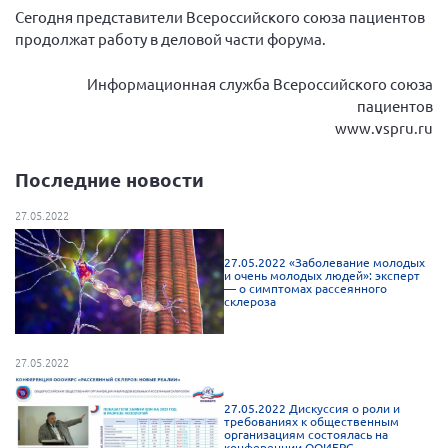
Сегодня представители Всероссийского союза пациентов
Брянская область
продолжат работу в деловой части форума.
Владимирская область
Волгоградская область
Информационная служба Всероссийского союза
пациентов
Воронежская область
www.vspru.ru
Ивановская область
Последние новости
Калининградская область
Кемеровская область
27.05.2022
Кировская область
27.05.2022 «Заболевание молодых
Краснодарский край
и очень молодых людей»: эксперт
— о симптомах рассеянного
склероза
Красноярский край
Липецкая область
27.05.2022
Ленинградская область
г. Москва
27.05.2022 Дискуссия о роли и
требованиях к общественным
Московская область
организациям состоялась на
конференции ООИБРС